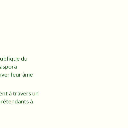
publique du
iaspora
ouver leur âme
nt à travers un
prétendants à