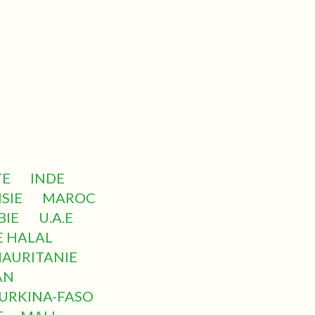
TE
INDE
SIE
MAROC
BIE
U.A.E
E HALAL
AURITANIE
AN
URKINA-FASO