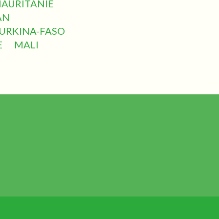
AURITANIE
AN
URKINA-FASO
E
MALI