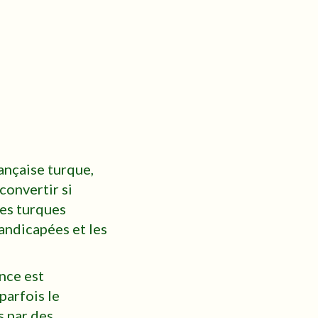
ançaise turque,
onvertir si
ées turques
handicapées et les
nce est
parfois le
s par des