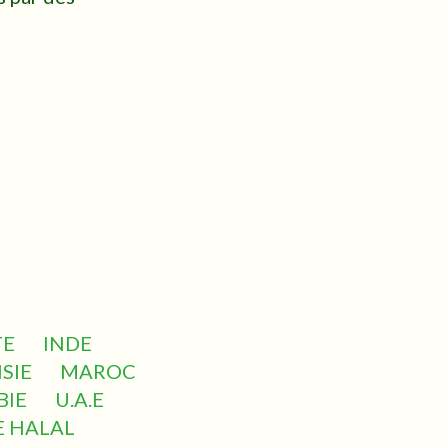
TE
INDE
SIE
MAROC
BIE
U.A.E
E HALAL