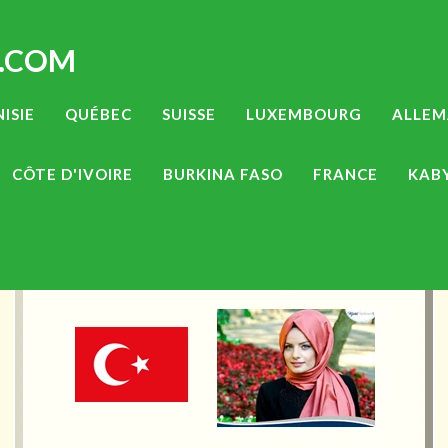
.COM
ISIE
QUÉBEC
SUISSE
LUXEMBOURG
ALLE
CÔTE D'IVOIRE
BURKINA FASO
FRANCE
KAB